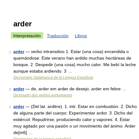
arder
Interpretación
Traducción
Libros
arder
— verbo intransitivo 1. Estar (una cosa) encendida o
1
quemándose: Este verano han ardido muchas hectáreas de
bosque. 2. Despedir (una cosa) mucho calor: Me bebí la leche
aunque estaba ardiendo. 3 …
Diccionario Salamanca de la Lengua Española
arder
— de, arder em arder de desejo; arder em febre …
2
Dicionario dos verbos portugueses
arder
— (Del lat. ardēre). 1. intr. Estar en combustión. 2. Dicho
3
de alguna parte del cuerpo: Experimentar ardor. 3. Dicho del
estiércol: Repudrirse, produciendo calor y vapores. 4. Estar
muy agitado por una pasión o un movimiento del ánimo. Arder
de[m6] …