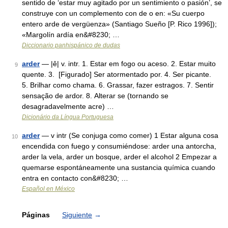
sentido de ‘estar muy agitado por un sentimiento o pasión’, se
construye con un complemento con de o en: «Su cuerpo
entero arde de vergüenza» (Santiago Sueño [P. Rico 1996]);
«Margolín ardía en&#8230; …
Diccionario panhispánico de dudas
arder
— |ê| v. intr. 1. Estar em fogo ou aceso. 2. Estar muito
9
quente. 3. [Figurado] Ser atormentado por. 4. Ser picante.
5. Brilhar como chama. 6. Grassar, fazer estragos. 7. Sentir
sensação de ardor. 8. Alterar se (tornando se
desagradavelmente acre) …
Dicionário da Língua Portuguesa
arder
— v intr (Se conjuga como comer) 1 Estar alguna cosa
10
encendida con fuego y consumiéndose: arder una antorcha,
arder la vela, arder un bosque, arder el alcohol 2 Empezar a
quemarse espontáneamente una sustancia química cuando
entra en contacto con&#8230; …
Español en México
Páginas
Siguiente
→